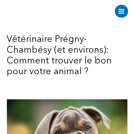
Aller
au
Main
contenu
Men
Vétérinaire Prégny-
Chambésy (et environs):
Comment trouver le bon
pour votre animal ?