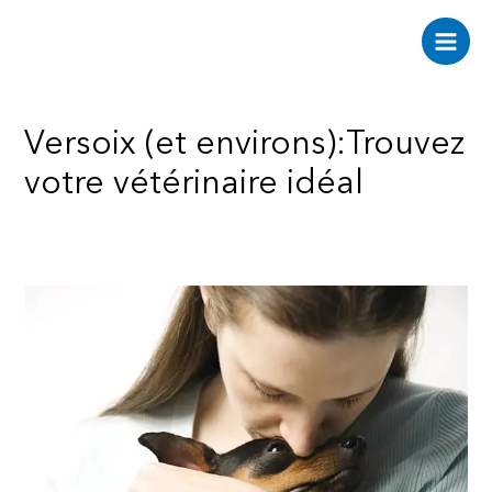
Aller
au
Main
contenu
Men
Versoix (et environs):Trouvez
votre vétérinaire idéal